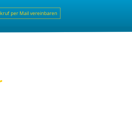
kruf per Mail vereinbaren
r