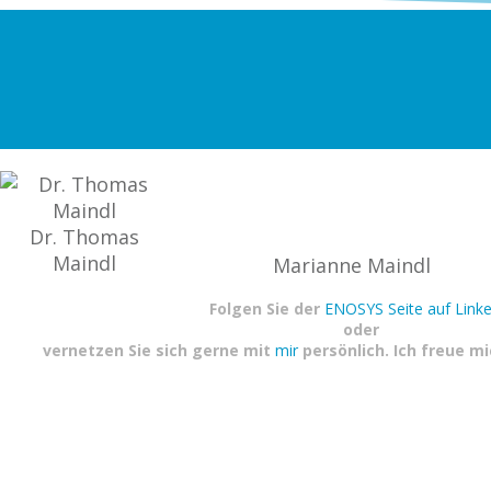
Dr. Thomas
Maindl
Marianne Maindl
Folgen Sie der
ENOSYS Seite auf Linke
oder
vernetzen Sie sich gerne mit
mir
persönlich. Ich freue m